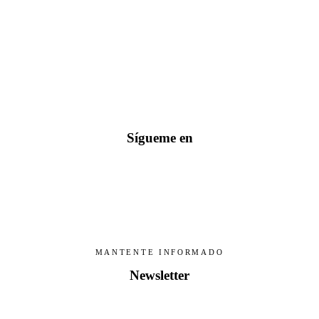
CONÓCEME
Bernadette Sánchez
esde pequeña siempre he sentido una pasión especial por la lectura y la escritu
Sígueme en
MANTENTE INFORMADO
Newsletter