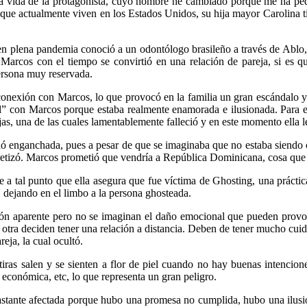
la vida de la protagonista, cuyo nombre he cambiado porque me ha ped
 que actualmente viven en los Estados Unidos, su hija mayor Carolina 
en plena pandemia conoció a un odontólogo brasileño a través de Ablo, 
arcos con el tiempo se convirtió en una relación de pareja, si es que
persona muy reservada.
 conexión con Marcos, lo que provocó en la familia un gran escándalo ya
ual” con Marcos porque estaba realmente enamorada e ilusionada. Para el
as, una de las cuales lamentablemente falleció y en este momento ella 
ó enganchada, pues a pesar de que se imaginaba que no estaba siendo ci
retizó. Marcos prometió que vendría a República Dominicana, cosa que
 a tal punto que ella asegura que fue víctima de Ghosting, una práctica
, dejando en el limbo a la persona ghosteada.
zón aparente pero no se imaginan el daño emocional que pueden provoca
u otra deciden tener una relación a distancia. Deben de tener mucho cuid
eja, la cual ocultó.
tiras salen y se sienten a flor de piel cuando no hay buenas intencion
 económica, etc, lo que representa un gran peligro.
bastante afectada porque hubo una promesa no cumplida, hubo una ilusió