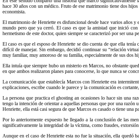
En este sentido comparto una historia que marcó significativamente 
hace 30 años con un médico. Fruto de ese matrimonio tiene dos hijos
economista.
El matrimonio de Henriette es disfuncional desde hace varios años y 
mundo pero que ya cerró. El caso es que la amistad que inició con M
hermetismo de este doctor, quien siempre se caracterizó por ser una 
El caso es que el esposo de Henriette se dio cuenta de que ella tenía
difícil de manejar. Sin embargo, decidió continuar su “relación virt
muy familiar, muy amoroso de su familia, especialmente de sus dos hij
Ella intuía que siempre hubo un misterio en Marcos, no obstante qued
en que ambos realizaron planes para conocerse, lo que nunca se conc
La comunicación que establecía Marcos con Henriette era intermitente
explicaciones, escribe cuando le parece y la comunicación es cortante
La persona que practica el ghosting an ocasiones lo hace sin una ra
tengo la intención de orientar a aquellas personas que por una razón 
Henriette, ella está casi segura de que Marcos es casado o tiene una par
Por lo anteriormente expuesto he llegado a la conclusión de las men
significativamente la integridad de la víctima, como fraudes, extorsión
Aunque en el caso de Henriette esta no fue la situación, ella quedó 