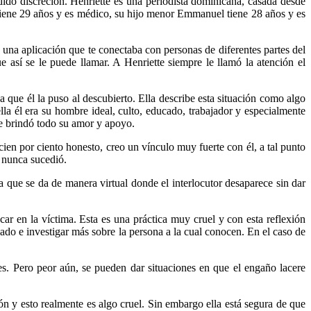
ido discreción. Henriette es una periodista dominicana, casada desde
tiene 29 años y es médico, su hijo menor Emmanuel tiene 28 años y es
una aplicación que te conectaba con personas de diferentes partes del
 así se le puede llamar. A Henriette siempre le llamó la atención el
 que él la puso al descubierto. Ella describe esta situación como algo
la él era su hombre ideal, culto, educado, trabajador y especialmente
le brindó todo su amor y apoyo.
en por ciento honesto, creo un vínculo muy fuerte con él, a tal punto
 nunca sucedió.
 que se da de manera virtual donde el interlocutor desaparece sin dar
r en la víctima. Esta es una práctica muy cruel y con esta reflexión
ado e investigar más sobre la persona a la cual conocen. En el caso de
es. Pero peor aún, se pueden dar situaciones en que el engaño lacere
n y esto realmente es algo cruel. Sin embargo ella está segura de que