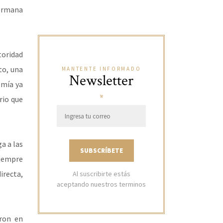
hermana
toridad
to, una
MANTENTE INFORMADO
Newsletter
omía ya
rio que
a a las
siempre
irecta,
Al suscribirte estás
aceptando nuestros terminos
aron en