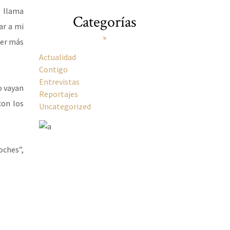
e llama
Categorías
ar a mi
ser más
Actualidad
Contigo
Entrevistas
o vayan
Reportajes
con los
Uncategorized
oches”,