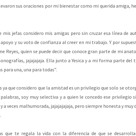
levaron sus oraciones por mi bienestar como mi querida amiga, 
que mis jefas considero mis amigas pero sin cruzar esa línea de au
 apoyo y su voto de confianza al creer en mi trabajo. Y por supues
ine Reyes, quien se puede decir que conoce gran parte de mi anat
nografías, jajajajaja. Ella junto a Yesica y a mi forma parte del t
para una, una para todas”.
ya que considero que la amistad es un privilegio que solo se otorg
 palabras, soy muy selectiva y a quien le concedo ese privilegio 
 y a veces malhumorada, jajajajajaja, pero siempre honesta y muy d
.
 que te regala la vida con la diferencia de que se desarroll