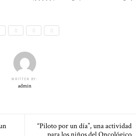
WRITTEN BY:
admin
 un
“Piloto por un día”, una actividad
para los niños del Oncológico