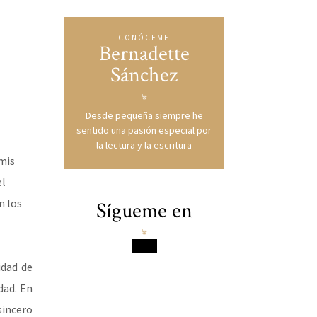
CONÓCEME
Bernadette
Sánchez
Desde pequeña siempre he
sentido una pasión especial por
la lectura y la escritura
mis
el
n los
Sígueme en
idad de
dad. En
sincero