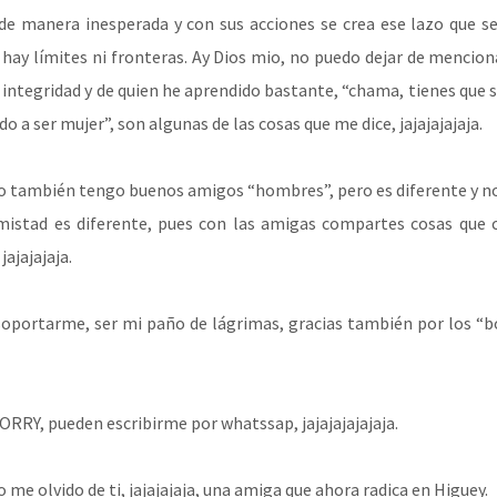
 de manera inesperada y con sus acciones se crea ese lazo que s
 hay límites ni fronteras. Ay Dios mio, no puedo dejar de mencion
 integridad y de quien he aprendido bastante, “chama, tienes que 
o a ser mujer”, son algunas de las cosas que me dice, jajajajajaja.
o también tengo buenos amigos “hombres”, pero es diferente y n
mistad es diferente, pues con las amigas compartes cosas que 
ajajajaja.
r soportarme, ser mi paño de lágrimas, gracias también por los “b
ORRY, pueden escribirme por whatssap, jajajajajajaja.
 me olvido de ti, jajajajaja, una amiga que ahora radica en Higuey.